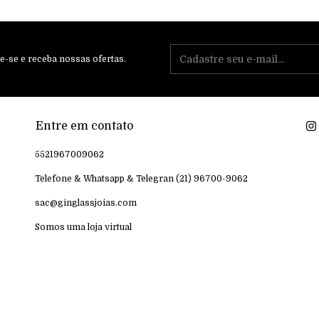
e-se e receba nossas ofertas.
Entre em contato
5521967009062
Telefone & Whatsapp & Telegran (21) 96700-9062
sac@ginglassjoias.com
Somos uma loja virtual