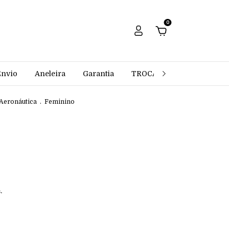
0
Envio
Aneleira
Garantia
TROCAS E DEVOLUÇÕES
 Aeronáutica
.
Feminino
.