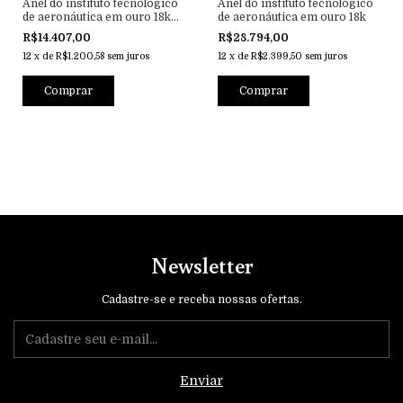
Anel do instituto tecnológico
Anel do instituto tecnológico
de aeronáutica em ouro 18k
de aeronáutica em ouro 18k
com prata de lei
R$14.407,00
R$28.794,00
12
x
de
R$1.200,58
sem juros
12
x
de
R$2.399,50
sem juros
Comprar
Comprar
Newsletter
Cadastre-se e receba nossas ofertas.