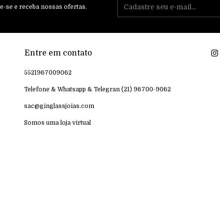
e-se e receba nossas ofertas.
Entre em contato
5521967009062
Telefone & Whatsapp & Telegran (21) 96700-9062
sac@ginglassjoias.com
Somos uma loja virtual