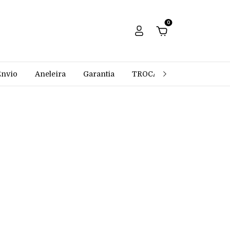
0
Envio
Aneleira
Garantia
TROCAS E DEVOLUÇÕES