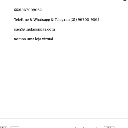
5521967009062
Telefone & Whatsapp & Telegran (21) 96700-9062
sac@ginglassjoias.com
Somos uma loja virtual