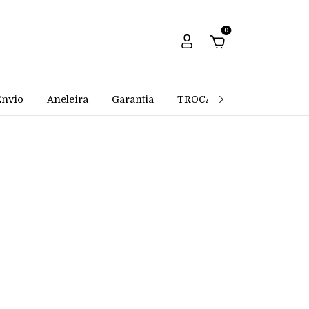
0
Envio
Aneleira
Garantia
TROCAS E DEVOLUÇÕES