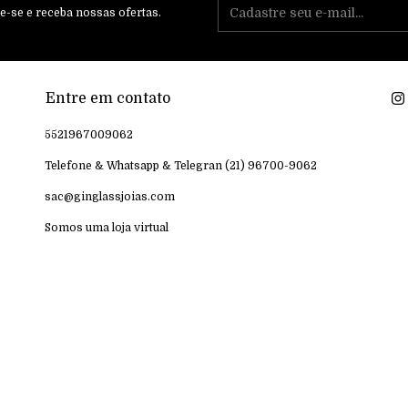
e-se e receba nossas ofertas.
Entre em contato
5521967009062
Telefone & Whatsapp & Telegran (21) 96700-9062
sac@ginglassjoias.com
Somos uma loja virtual