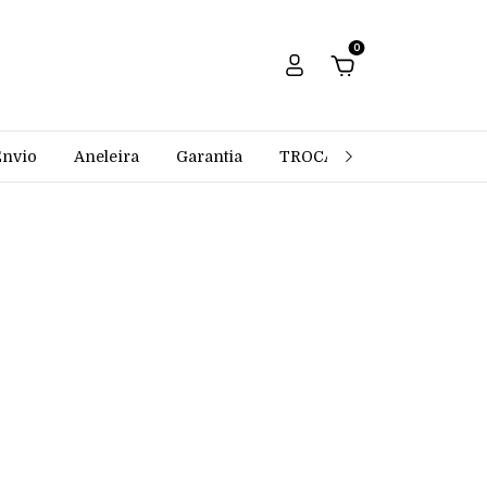
0
Envio
Aneleira
Garantia
TROCAS E DEVOLUÇÕES