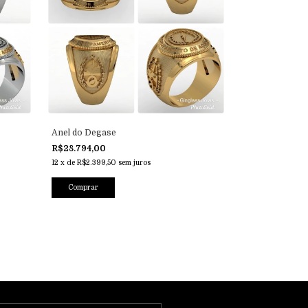
Anel do Degase
R$28.794,00
12
x
de
R$2.399,50
sem juros
Comprar