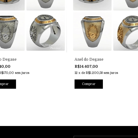
do Degase
Anel do Degase
40,00
R$14.407,00
R$170,00
sem juros
12
x
de
R$1.200,58
sem juros
mprar
Comprar