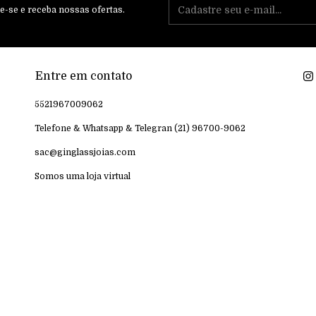
e-se e receba nossas ofertas.
Entre em contato
5521967009062
Telefone & Whatsapp & Telegran (21) 96700-9062
sac@ginglassjoias.com
Somos uma loja virtual