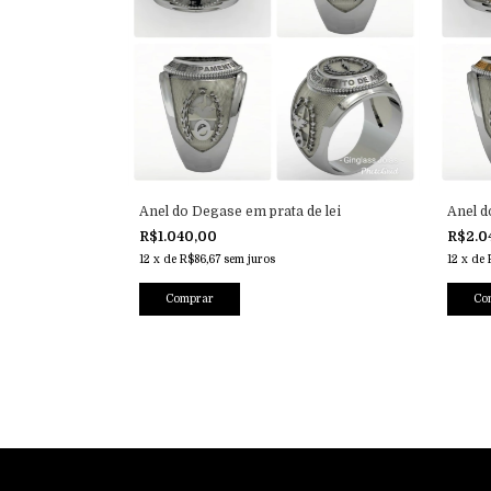
Anel do Degase em prata de lei
Anel 
R$1.040,00
R$2.0
12
x
de
R$86,67
sem juros
12
x
de
Comprar
Co