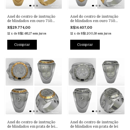
Anel do centro de instrução
Anel do centro de instrução
de blindados em ouro 750
de blindados em ouro 750
-18k
-18k com prata de lei
R$29.774,00
R$14.407,00
12
x
de
R$2.481,17
sem juros
12
x
de
R$1.200,58
sem juros
Comprar
Comprar
Anel do centro de instrução
Anel do centro de instrução
de blindados em prata de lei
de blindados em prata de lei