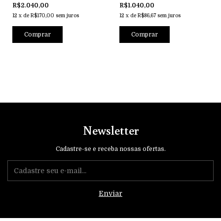
com ouro 750 -18k
R$2.040,00
R$1.040,00
12
x
de
R$170,00
sem juros
12
x
de
R$86,67
sem juros
Comprar
Comprar
Newsletter
Cadastre-se e receba nossas ofertas.