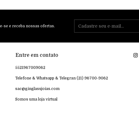
e-se e receba nossas ofertas.
Entre em contato
5521967009062
Telefone & Whatsapp & Telegran (21) 96700-9062
sac@ginglassjoias.com
Somos uma loja virtual