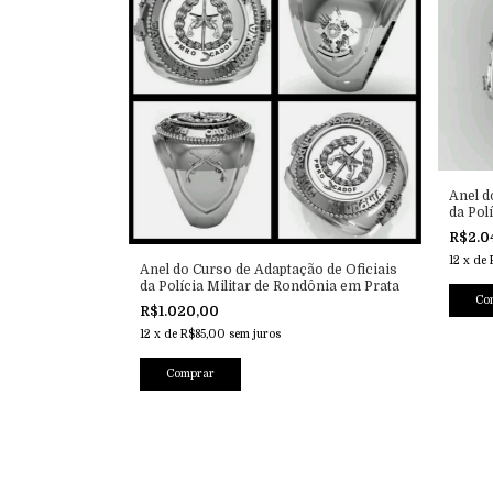
Anel d
da Pol
Ouro
R$2.0
12
x
de
Anel do Curso de Adaptação de Oficiais
da Polícia Militar de Rondônia em Prata
R$1.020,00
12
x
de
R$85,00
sem juros