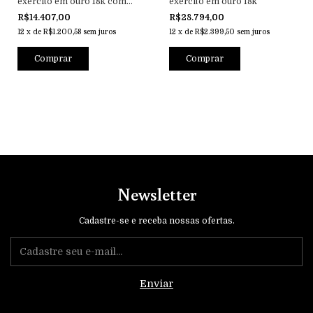
exercito em ouro 18k com
exercito em ouro 18k
prata de lei
R$14.407,00
R$28.794,00
12
x
de
R$1.200,58
sem juros
12
x
de
R$2.399,50
sem juros
Comprar
Comprar
Newsletter
Cadastre-se e receba nossas ofertas.