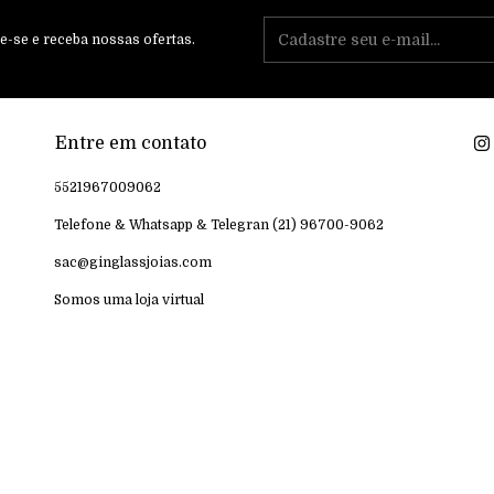
e-se e receba nossas ofertas.
Entre em contato
5521967009062
Telefone & Whatsapp & Telegran (21) 96700-9062
sac@ginglassjoias.com
Somos uma loja virtual