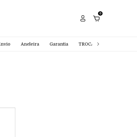
0
Envio
Aneleira
Garantia
TROCAS E DEVOLUÇÕES