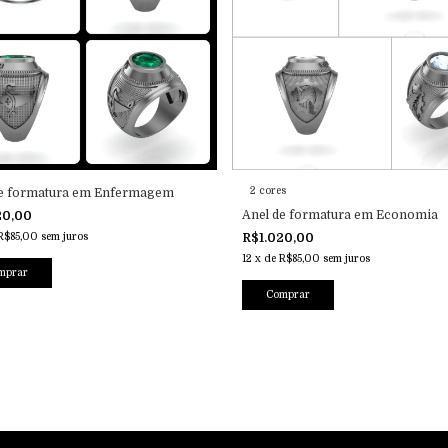
2 cores
de formatura em Enfermagem
Anel de formatura em Economia
20,00
R$85,00
sem juros
R$1.020,00
12
x
de
R$85,00
sem juros
mprar
Comprar