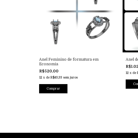
Anel Feminino de formatura em
Anel 
Economia
R$1.0
R$520,00
12
x
de
12
x
de
R$43,33
sem juros
Co
Comprar