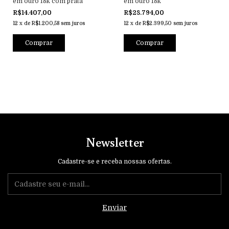
em ouro 18k com prata
em ouro 18k
R$14.407,00
R$28.794,00
12
x
de
R$1.200,58
sem juros
12
x
de
R$2.399,50
sem juros
Comprar
Comprar
Newsletter
Cadastre-se e receba nossas ofertas.