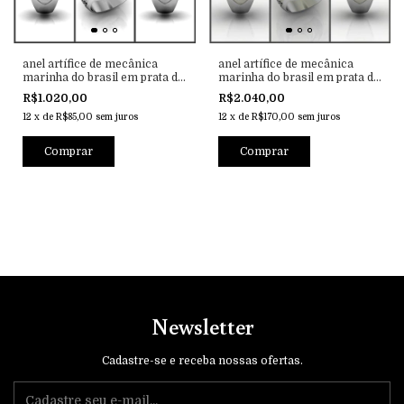
anel artífice de mecânica
anel artífice de mecânica
marinha do brasil em prata de
marinha do brasil em prata de
lei
lei com ouro 18k
R$1.020,00
R$2.040,00
12
x
de
R$85,00
sem juros
12
x
de
R$170,00
sem juros
Comprar
Comprar
Newsletter
Cadastre-se e receba nossas ofertas.