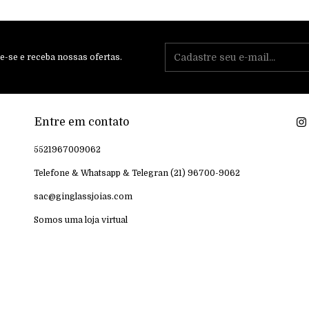
e-se e receba nossas ofertas.
Entre em contato
5521967009062
Telefone & Whatsapp & Telegran (21) 96700-9062
sac@ginglassjoias.com
Somos uma loja virtual