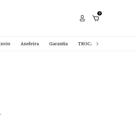
0
Envio
Aneleira
Garantia
TROCAS E DEVOLUÇÕES
.