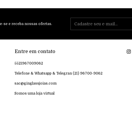
e-se e receba nossas ofertas.
Entre em contato
5521967009062
Telefone & Whatsapp & Telegran (21) 96700-9062
sac@ginglassjoias.com
Somos uma loja virtual