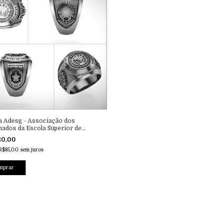
a Adesg - Associação dos
ados da Escola Superior de
a
20,00
R$85,00
sem juros
mprar