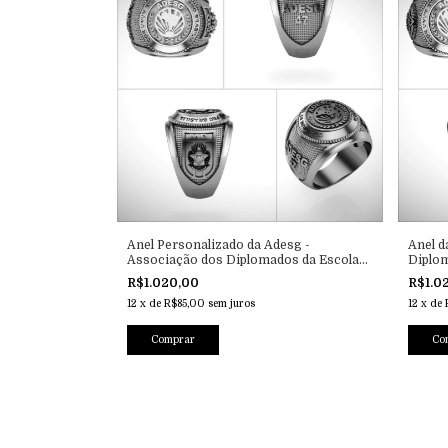
Anel Personalizado da Adesg -
Anel d
Associação dos Diplomados da Escola
Diplom
Superior de Guerra
Guerr
R$1.020,00
R$1.0
12
x
de
R$85,00
sem juros
12
x
de
Comprar
Co