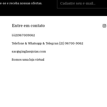
e-se e receba nossas ofertas.
Entre em contato
5521967009062
Telefone & Whatsapp & Telegran (21) 96700-9062
sac@ginglassjoias.com
Somos uma loja virtual