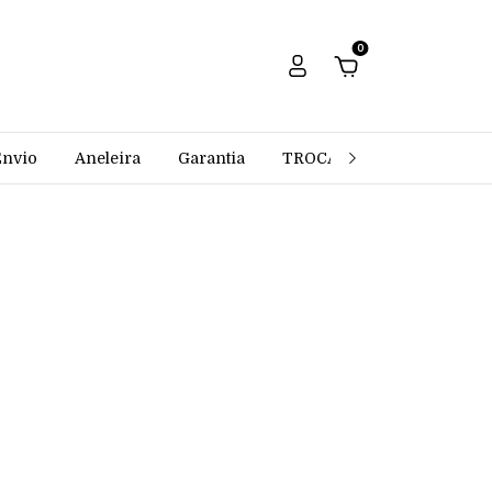
0
Envio
Aneleira
Garantia
TROCAS E DEVOLUÇÕES