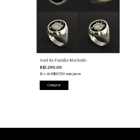
Anel da Família Machado
R$1.290,00
12
x
de
R$107,50
sem juros
Comprar