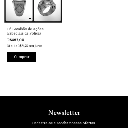
11° Batalhão de Ações
Especiais de Polícia
R$897,00
12
x
de
R$74,75
sem juros
Comprar
Newsletter
Cadastre-se e receba nossas ofertas.