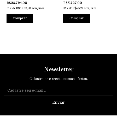
18k
R$28.794,00
R$5.727,00
12
x
de
R$2.399,50
sem juros
12
x
de
R$477,25
sem juros
Comprar
Comprar
Newsletter
Cadastre-se e receba nossas ofertas.