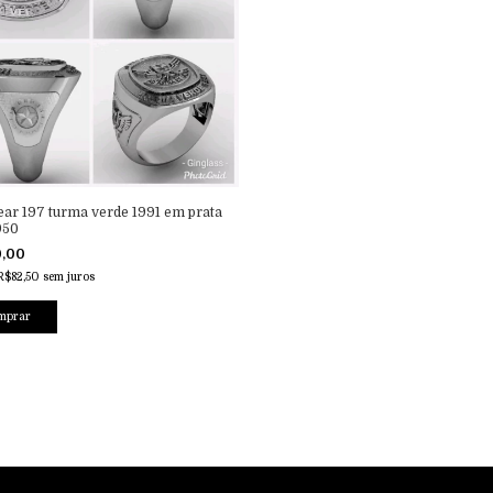
ear 197 turma verde 1991 em prata
 950
0,00
R$82,50
sem juros
mprar