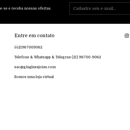
e-se e receba nossas ofertas.
Entre em contato
5521967009062
Telefone & Whatsapp & Telegran (21) 96700-9062
sac@ginglassjoias.com
Somos uma loja virtual