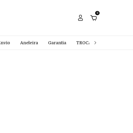
0
Envio
Aneleira
Garantia
TROCAS E DEVOLUÇÕES