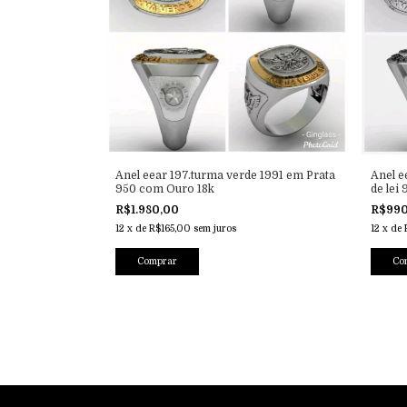
Anel eear 197.turma verde 1991 em Prata
Anel e
950 com Ouro 18k
de lei
R$1.980,00
R$99
12
x
de
R$165,00
sem juros
12
x
de
Comprar
Co