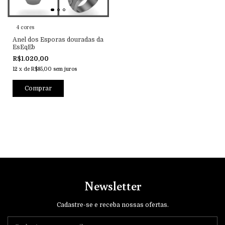
4 cores
Anel dos Esporas douradas da
EsEqEb
R$1.020,00
12
x
de
R$85,00
sem juros
Comprar
Newsletter
Cadastre-se e receba nossas ofertas.