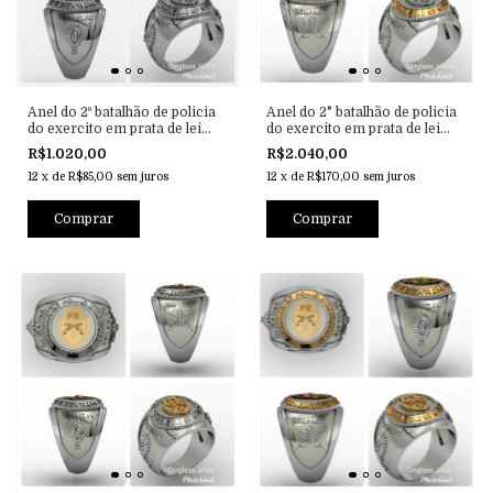
Anel do 2º batalhão de policia
Anel do 2° batalhão de policia
do exercito em prata de lei
do exercito em prata de lei
(950)
(950) com ouro (750) 18k
R$1.020,00
R$2.040,00
12
x
de
R$85,00
sem juros
12
x
de
R$170,00
sem juros