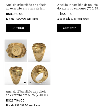
Anel do 2º batalhão de policia
Anel do 2º batalhão de policia
do exercito em prata de lei
do exercito em ouro (750) 18k
(950) com ouro (750) 18k
com prata de lei (950)
R$2.040,00
R$2.890,00
12
x
de
R$170,00
sem juros
12
x
de
R$240,83
sem juros
Anel do 2º batalhão de policia
do exercito em ouro (750) 18k
R$28.794,00
12
x
de
R$2.399,50
sem juros