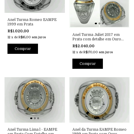
Anel Turma Romeo EAMPE
1999 em Prata
R$1.020,00
Anel Turma Juliet 2017 em
12
x
de
R$85,00
sem juros
Prata com detalhe em Ouro
18k
R$2.040,00
12
x
de
R$170,00
sem juros
Anel Turma Lima l - EAMPE
Anel da Turma EAMPE Romeo
em Prata Com Detalhe em
1999 em Prata com Ouro