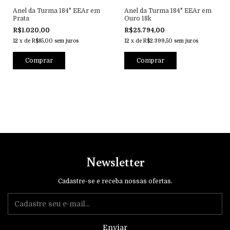
Anel da Turma 184° EEAr em
Anel da Turma 184° EEAr em
Prata
Ouro 18k
R$1.020,00
R$28.794,00
12
x
de
R$85,00
sem juros
12
x
de
R$2.399,50
sem juros
Newsletter
Cadastre-se e receba nossas ofertas.