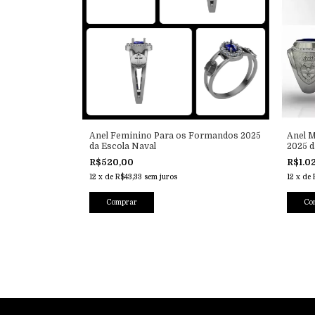
Anel Feminino Para os Formandos 2025
Anel 
da Escola Naval
2025 d
R$520,00
R$1.0
12
x
de
R$43,33
sem juros
12
x
de
Comprar
Co