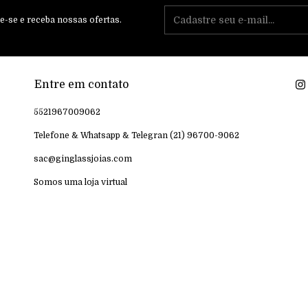
e-se e receba nossas ofertas.
Entre em contato
5521967009062
Telefone & Whatsapp & Telegran (21) 96700-9062
sac@ginglassjoias.com
Somos uma loja virtual