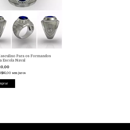
Masculino Para os Formandos
a Escola Naval
20,00
R$85,00
sem juros
mprar