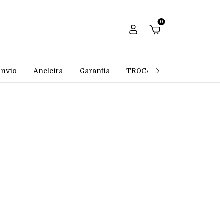
0
Envio
Aneleira
Garantia
TROCAS E DEVOLUÇÕES