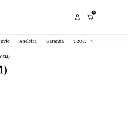
0
Envio
Aneleira
Garantia
TROCAS E DEVOLUÇÕES
PGEM)
M)