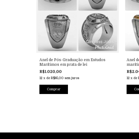
Anel de Pós-Graduação em Estudos
Anel d
Marítimos em prata de lei
maríti
R$1.020,00
R$2.0
12
x
de
R$85,00
sem juros
12
x
de