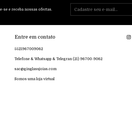
e-se e receba nossas ofertas.
Entre em contato
5521967009062
Telefone & Whatsapp & Telegran (21) 96700-9062
sac@ginglassjoias.com
Somos uma loja virtual