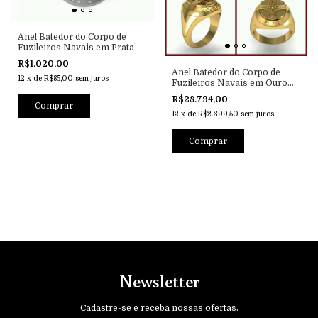
Anel Batedor do Corpo de
Fuzileiros Navais em Prata
R$1.020,00
Anel Batedor do Corpo de
12
x
de
R$85,00
sem juros
Fuzileiros Navais em Ouro
Amarelo 18k
R$28.794,00
12
x
de
R$2.399,50
sem juros
Newsletter
Cadastre-se e receba nossas ofertas.