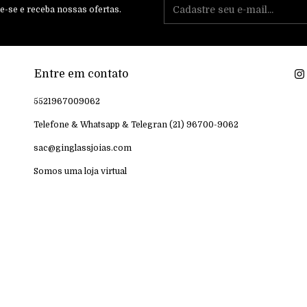
e-se e receba nossas ofertas.
Entre em contato
5521967009062
Telefone & Whatsapp & Telegran (21) 96700-9062
sac@ginglassjoias.com
Somos uma loja virtual