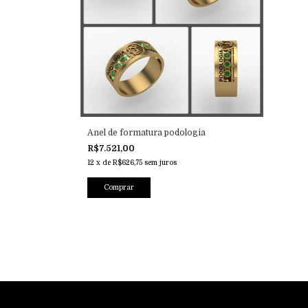
Anel de formatura podologia
R$7.521,00
12
x
de
R$626,75
sem juros
Comprar