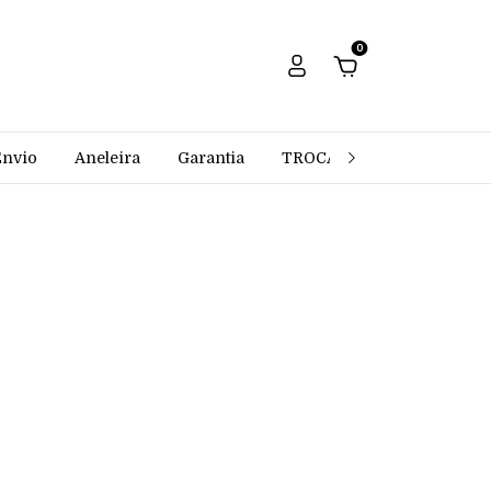
0
Envio
Aneleira
Garantia
TROCAS E DEVOLUÇÕES